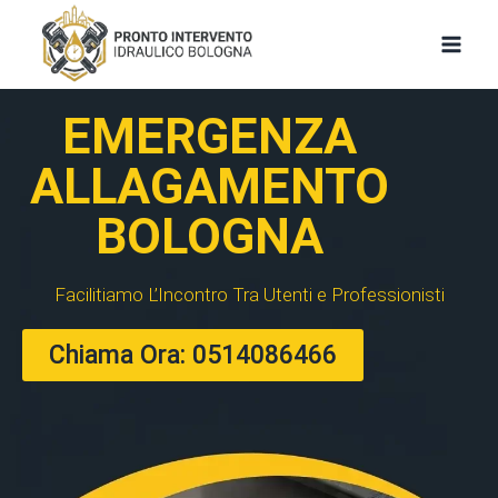
EMERGENZA
ALLAGAMENTO
BOLOGNA
Facilitiamo L’Incontro Tra Utenti e Professionisti
Chiama Ora: 0514086466