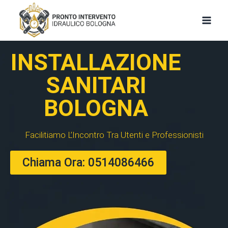
INSTALLAZIONE
SANITARI
BOLOGNA
Facilitiamo L’Incontro Tra Utenti e Professionisti
Chiama Ora: 0514086466