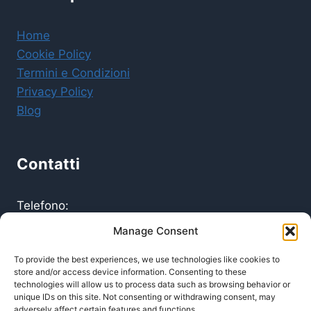
Home
Cookie Policy
Termini e Condizioni
Privacy Policy
Blog
Contatti
Telefono:
0514086466
Manage Consent
Email:
To provide the best experiences, we use technologies like cookies to
info@pronto-intervento24.it
store and/or access device information. Consenting to these
Disponibilita
technologies will allow us to process data such as browsing behavior or
unique IDs on this site. Not consenting or withdrawing consent, may
24/7 - Sempre operativi
adversely affect certain features and functions.