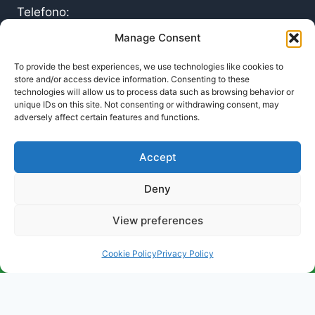
Telefono:
0514086466
Manage Consent
Email:
To provide the best experiences, we use technologies like cookies to
info@pronto-intervento24.it
store and/or access device information. Consenting to these
Disponibilita
technologies will allow us to process data such as browsing behavior or
unique IDs on this site. Not consenting or withdrawing consent, may
24/7 - Sempre operativi
adversely affect certain features and functions.
Accept
Deny
ZEUSTECH24 SOCIETÀ A RESPONSABILITÀ
LIMITATA SEMPLIFICATA ©2026 - All Rights
View preferences
Reserved | P.IVA
8891160726
CHIAMA: 0514086466
Cookie Policy
Privacy Policy