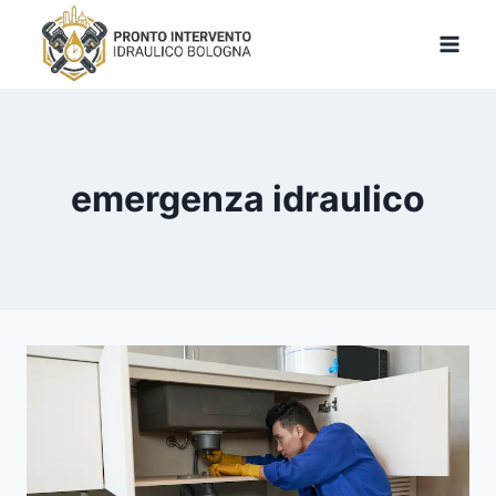
Salta
al
contenuto
emergenza idraulico